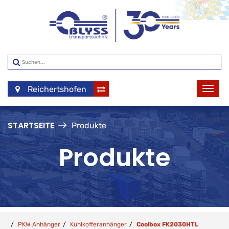
Reichertshofen
STARTSEITE
Produkte
Produkte
PKW Anhänger
Kühlkofferanhänger
Coolbox FK2030HTL