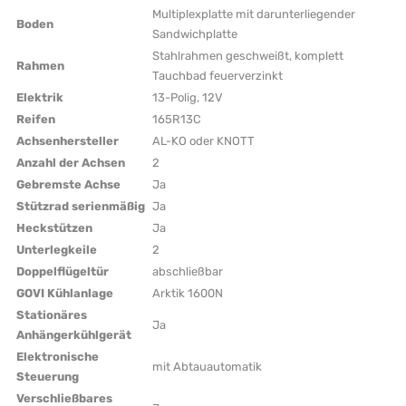
Multiplexplatte mit darunterliegender
Boden
Sandwichplatte
Stahlrahmen geschweißt, komplett
Rahmen
Tauchbad feuerverzinkt
Elektrik
13-Polig, 12V
Reifen
165R13C
Achsenhersteller
AL-KO oder KNOTT
Anzahl der Achsen
2
Gebremste Achse
Ja
Stützrad serienmäßig
Ja
Heckstützen
Ja
Unterlegkeile
2
Doppelflügeltür
abschließbar
GOVI Kühlanlage
Arktik 1600N
Stationäres
Ja
Anhängerkühlgerät
Elektronische
mit Abtauautomatik
Steuerung
Verschließbares